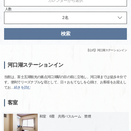
カレンダーから選択
人数
検索
【公式】河口湖ステーションイン
河口湖ステーションイン
当館は、富士五湖観光の拠点河口湖駅の目の前に立地し、河口湖までは徒歩８分で
す。便利でリーズナブルな宿として、日々おもてなしを心掛け、お客様をお迎えし
てお
…
続きを読む
客室
和室 6畳 共用バスルーム 禁煙