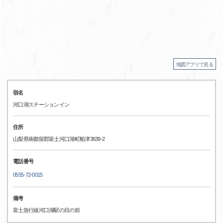
地図アプリで見る
宿名
河口湖ステーションイン
住所
山梨県南都留郡富士河口湖町船津3639-2
電話番号
0555-72-0015
備考
富士急行線河口湖駅の目の前